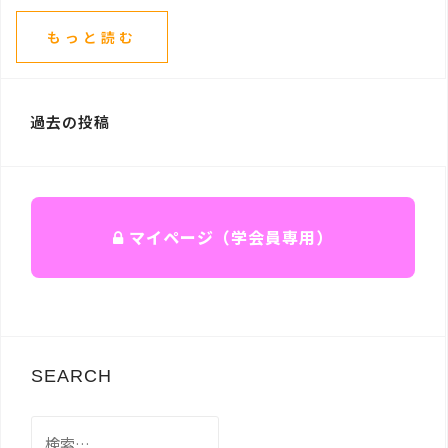
もっと読む
投
過去の投稿
稿
ナ
ビ
ゲ
マイページ（学会員専用）
ー
シ
ョ
ン
SEARCH
検