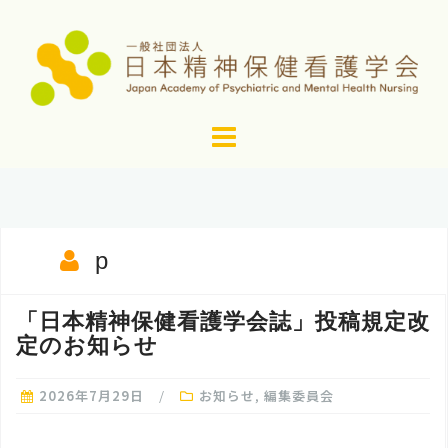
コ
ン
テ
ン
ツ
へ
ス
キ
ッ
p
プ
「日本精神保健看護学会誌」投稿規定改
定のお知らせ
2026年7月29日
お知らせ
,
編集委員会