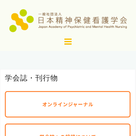
コ
ン
テ
ン
ツ
へ
ス
キ
ッ
学会誌・刊行物
プ
オンラインジャーナル