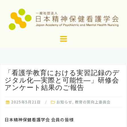
コ
ン
テ
ン
ツ
へ
ス
キ
ッ
「看護学教育における実習記録のデ
プ
ジタル化―実際と可能性―」研修会
アンケート結果のご報告
2025年5月21日
お知らせ
,
教育の質向上委員会
日本精神保健看護学会 会員の皆様