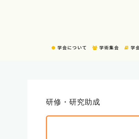
コ
ン
テ
ン
ツ
へ
学会について
学術集会
学
ス
キ
ッ
プ
研修・研究助成