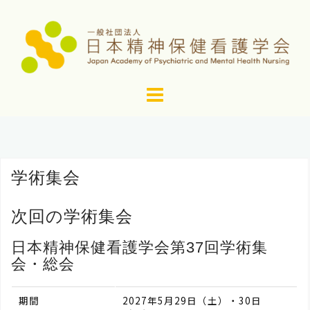
コ
ン
テ
ン
ツ
へ
ス
キ
ッ
学術集会
プ
次回の学術集会
日本精神保健看護学会第37回学術集
会・総会
期間
2027年5月29日（土）・30日