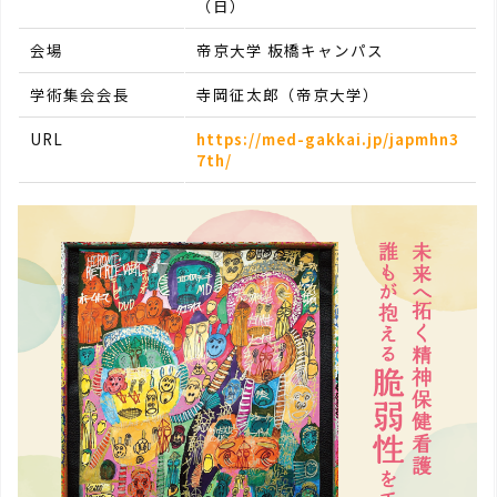
（日）
会場
帝京大学 板橋キャンパス
学術集会会長
寺岡征太郎（帝京大学）
URL
https://med-gakkai.jp/japmhn3
7th/