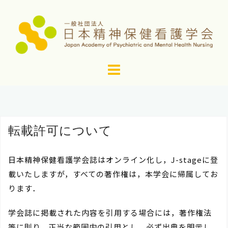
コ
ン
テ
ン
ツ
へ
ス
キ
ッ
転載許可について
プ
日本精神保健看護学会誌はオンライン化し，J-stageに登
載いたしますが，すべての著作権は，本学会に帰属してお
ります．
学会誌に掲載された内容を引用する場合には，著作権法
等に則り，正当な範囲内の引用とし，必ず出典を明示し