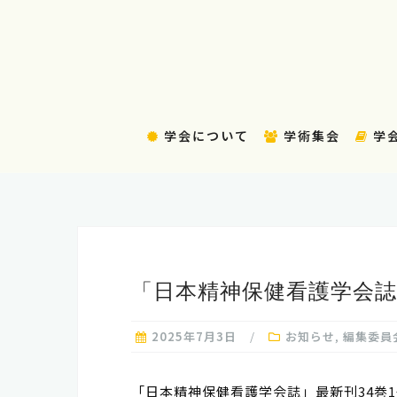
コ
ン
テ
ン
ツ
へ
学会について
学術集会
学
ス
キ
ッ
プ
「日本精神保健看護学会誌
2025年7月3日
お知らせ
,
編集委員
「日本精神保健看護学会誌」最新刊34巻