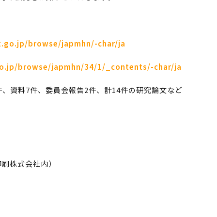
t.go.jp/browse/japmhn/-char/ja
go.jp/browse/japmhn/34/1/_contents/-char/ja
5件、資料7件、委員会報告2件、計14件の研究論文など
印刷株式会社内）