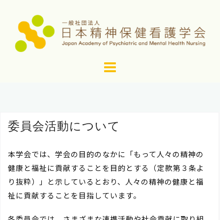
コ
ン
テ
ン
ツ
へ
ス
キ
ッ
委員会活動について
プ
本学会では、学会の目的のなかに「もって人々の精神の
健康と福祉に貢献することを目的とする（定款第３条よ
り抜粋）」と示しているとおり、人々の精神の健康と福
祉に貢献することを目指しています。
各委員会では、さまざまな連携活動や社会貢献に取り組