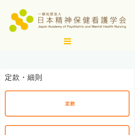
コ
ン
テ
ン
ツ
へ
ス
キ
ッ
定款・細則
プ
定款