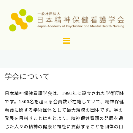
コ
ン
テ
ン
ツ
へ
ス
キ
ッ
学会について
プ
日本精神保健看護学会は、1991年に設立された学術団体
です。1500名を超える会員数が在籍していて、精神保健
看護に関する学術団体として最大規模の団体です。学の
発展を目指すことはもとより、精神保健看護の発展を通
じた人々の精神の健康と福祉に貢献することを団体の目