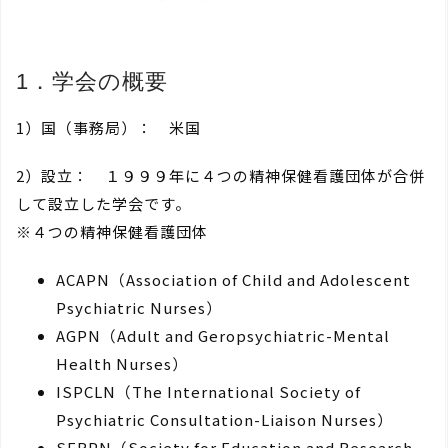
1．学会の概要
1）国（事務局）： 米国
2）設立： １９９９年に４つの精神保健看護団体が合併
して設立した学会です。
※４つの精神保健看護団体
ACAPN（Association of Child and Adolescent
Psychiatric Nurses）
AGPN（Adult and Geropsychiatric-Mental
Health Nurses）
ISPCLN（The International Society of
Psychiatric Consultation-Liaison Nurses）
SERPN（Society for Education and Research