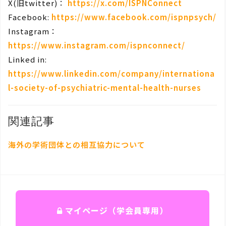
X(旧twitter)：
https://x.com/ISPNConnect
Facebook:
https://www.facebook.com/ispnpsych/
Instagram：
https://www.instagram.com/ispnconnect/
Linked in:
https://www.linkedin.com/company/internationa
l-society-of-psychiatric-mental-health-nurses
関連記事
海外の学術団体との相互協力について
マイページ（学会員専用）