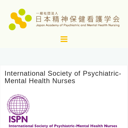
コ
ン
テ
ン
ツ
へ
ス
キ
ッ
International Society of Psychiatric-
プ
Mental Health Nurses