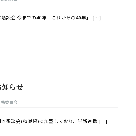
談会 今までの40年、これからの40年」 […]
お知らせ
連携委員会
懇談会(精従懇)に加盟しており、学術連携 […]