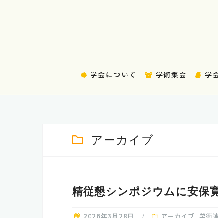
コ
ン
テ
ン
ツ
へ
学会について
学術集会
学
ス
キ
ッ
プ
アーカイブ
精従懇シンポジウムに安保
2026年3月28日
アーカイブ
,
学術