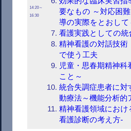
効果的な臨床実習指
14:20～
要なもの ～対応困
16:30
導の実際をとおして
看護実践としての統
精神看護の対話技術
で使う工夫
児童・思春期精神科
こと～
統合失調症患者に対
動療法～機能分析的
精神看護領域におけ
看護診断の考え方-