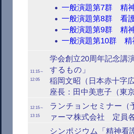
一般演題第7群 精神
一般演題第8群 看
一般演題第9群 精神
一般演題第10群 精
学会創立20周年記念講
するもの」
11:15～
稲岡文昭（日本赤十字
12:05
座長：田中美恵子（東
ランチョンセミナー（
12:15～
ァーマ株式会社 定員各
13:15
シンポジウム「精神看