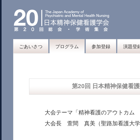
ごあいさつ
プログラム
参加登録
演題登
第20回 日本精神保健看
大会テーマ「精神看護のアウトカム
大会長 萱間 真美（聖路加看護大