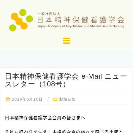
コ
ン
テ
ン
ツ
へ
ス
キ
ッ
日本精神保健看護学会 e-Mail ニュー
プ
スレター（108号）
2026年6月16日
お知らせ
日本精神保健看護学会会員の皆さまへ
６月も終わりを迎え、本格的な夏の訪れを感じる季節と