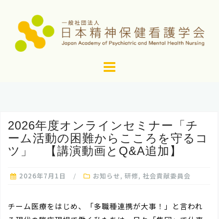
コ
ン
テ
ン
ツ
へ
ス
キ
ッ
2026年度オンラインセミナー「チ
プ
ーム活動の困難からこころを守るコ
ツ」 【講演動画とQ&A追加】
2026年7月1日
お知らせ
,
研修
,
社会貢献委員会
チーム医療をはじめ、「多職種連携が大事！」と言われ