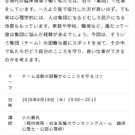
る現代の臨床現場で働く私たちは、日々「集団」で仕事
をしています。一人より皆で協力した方が良いはず。でも
実は心理学的には、人は集団になるとむしろ厄介になる
性質ももっています。家庭や学校、職場など、誰だって一
度は集団に悩んだ経験があるでしょう。今回は、そうい
う集団（チーム）の困難な面にスポットを当て、その中
で私たちがどう自分のこころを守り、良い仕事ができる
のかを考えます。
テ
チーム活動の困難からこころを守るコツ
ー
マ
日
2026年6月18日（木）19:00～20:15
時
講
小川基氏
師
（相州病院・白金高輪カウンセリングルーム 臨床
心理士・公認心理師）