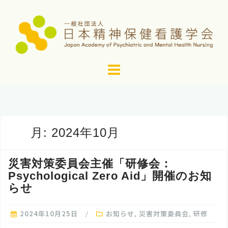
コ
ン
テ
ン
ツ
へ
ス
キ
ッ
月:
2024年10月
プ
災害対策委員会主催「研修会：
Psychological Zero Aid」開催のお知
らせ
2024年10月25日
お知らせ
,
災害対策委員会
,
研修