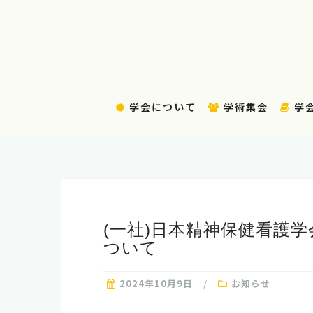
コ
ン
テ
ン
ツ
へ
学会について
学術集会
学
ス
キ
ッ
プ
(一社)日本精神保健看護学
ついて
2024年10月9日
お知らせ