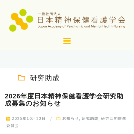
コ
ン
テ
ン
ツ
へ
ス
キ
ッ
研究助成
プ
2026年度日本精神保健看護学会研究助
成募集のお知らせ
2025年10月22日
お知らせ
,
研究助成
,
研究活動推進
委員会