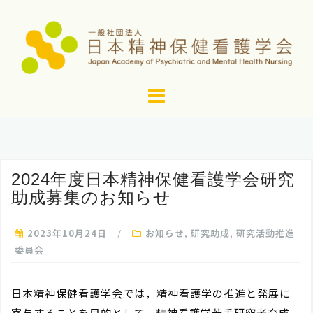
コ
ン
テ
ン
ツ
へ
ス
キ
ッ
2024年度日本精神保健看護学会研究
プ
助成募集のお知らせ
2023年10月24日
お知らせ
,
研究助成
,
研究活動推進
委員会
日本精神保健看護学会では，精神看護学の推進と発展に
寄与することを目的として，精神看護学若手研究者育成