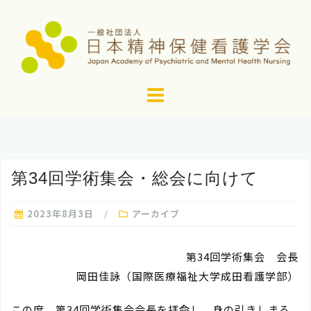
コ
ン
テ
ン
ツ
へ
ス
キ
ッ
第34回学術集会・総会に向けて
プ
2023年8月3日
アーカイブ
第34回学術集会 会長
岡田佳詠（国際医療福祉大学成田看護学部）
この度、第34回学術集会会長を拝命し、身の引きしまる