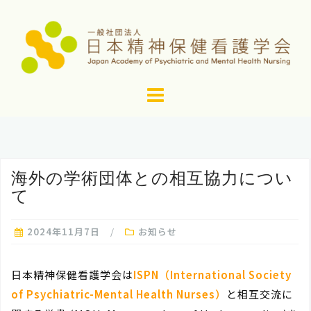
コ
ン
テ
ン
ツ
へ
ス
キ
ッ
海外の学術団体との相互協力につい
プ
て
2024年11月7日
お知らせ
日本精神保健看護学会は
ISPN（International Society
of Psychiatric-Mental Health Nurses）
と相互交流に