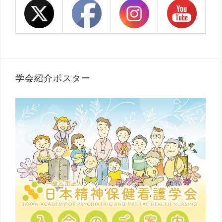
学会紹介ポスター