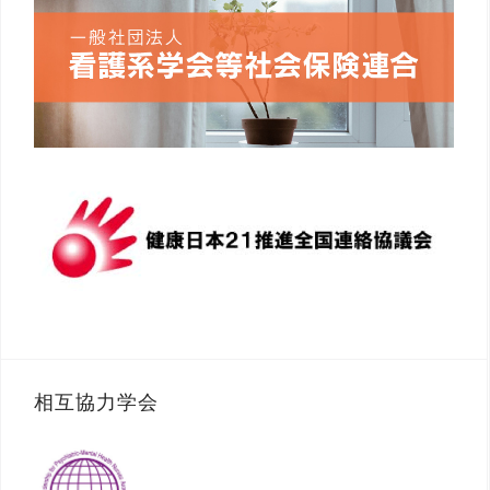
相互協力学会