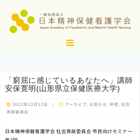
コ
ン
テ
ン
ツ
へ
ス
キ
ッ
「窮屈に感じているあなたへ」講師
プ
安保寛明(山形県立保健医療大学)
2022年12月12日
アーカイブ
,
お知らせ
,
研修
,
社会
貢献委員会
日本精神保健看護学会 社会貢献委員会 市民向けセミナー
第2回