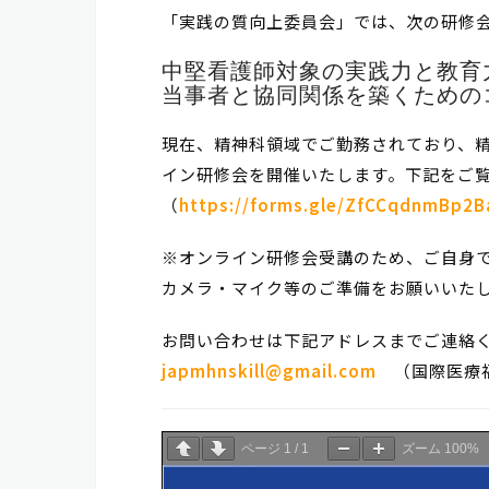
「実践の質向上委員会」では、次の研修
中堅看護師対象の実践力と教育
当事者と協同関係を築くための
現在、精神科領域でご勤務されており、精
イン研修会を開催いたします。下記をご
（
https://forms.gle/ZfCCqdnmBp2B
※オンライン研修会受講のため、ご自身で、
カメラ・マイク等のご準備をお願いいた
お問い合わせは下記アドレスまでご連絡
japmhnskill@gmail.com
（国際医療福
ページ
1
/
1
ズーム
100%