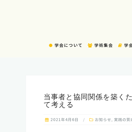
コ
ン
テ
ン
ツ
へ
学会について
学術集会
学
ス
キ
ッ
プ
当事者と協同関係を築く
て考える
2021年4月6日
お知らせ
,
実践の質