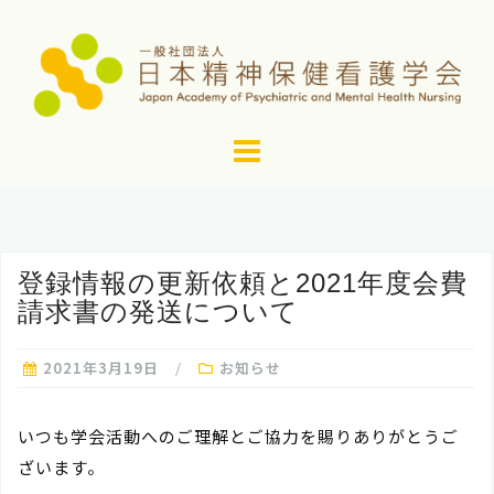
コ
ン
テ
ン
ツ
へ
ス
キ
ッ
登録情報の更新依頼と2021年度会費
プ
請求書の発送について
2021年3月19日
お知らせ
いつも学会活動へのご理解とご協力を賜りありがとうご
ざいます。