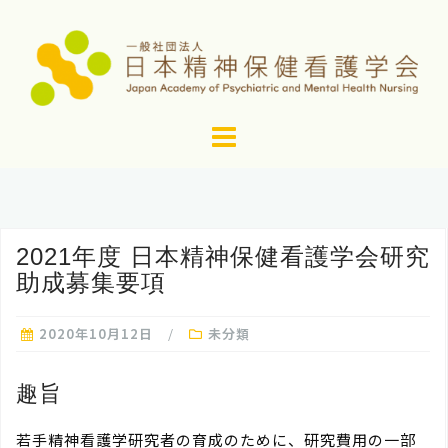
コ
ン
テ
ン
ツ
へ
ス
キ
ッ
2021年度 日本精神保健看護学会研究
プ
助成募集要項
2020年10月12日
未分類
趣旨
若手精神看護学研究者の育成のために、研究費用の一部