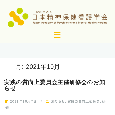
コ
ン
テ
ン
ツ
へ
ス
キ
ッ
月:
2021年10月
プ
実践の質向上委員会主催研修会のお知
らせ
2021年10月7日
お知らせ
,
実践の質向上委員会
,
研
修