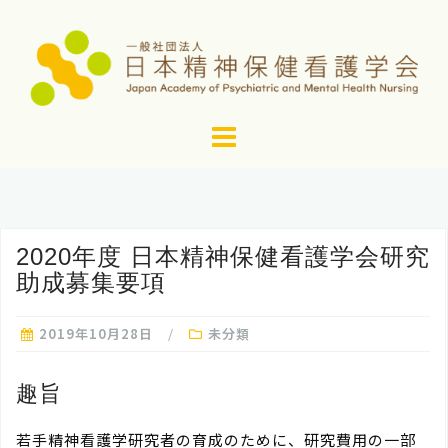
コ
ン
テ
ン
ツ
へ
ス
キ
ッ
2020年度 日本精神保健看護学会研究
プ
助成募集要項
2019年10月28日
未分類
趣旨
若手精神看護学研究者の育成のために、研究費用の一部