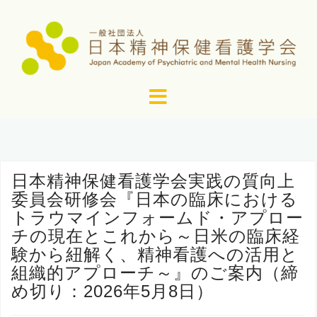
コ
ン
テ
ン
ツ
へ
ス
キ
ッ
日本精神保健看護学会実践の質向上
プ
委員会研修会『日本の臨床における
トラウマインフォームド・アプロー
チの現在とこれから～日米の臨床経
験から紐解く、精神看護への活用と
組織的アプローチ～』のご案内（締
め切り：2026年5月8日）