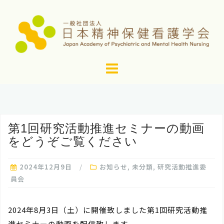
コ
ン
テ
ン
ツ
へ
ス
キ
ッ
第1回研究活動推進セミナーの動画
プ
をどうぞご覧ください
2024年12月9日
お知らせ
,
未分類
,
研究活動推進委
員会
2024年8月3日（土）に開催致しました第1回研究活動推
進セミナーの動画を配信致します．