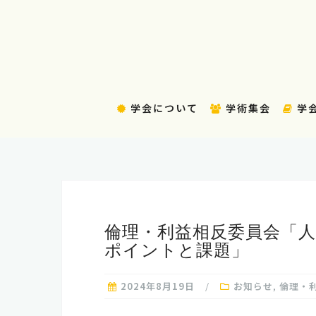
コ
ン
テ
ン
ツ
へ
学会について
学術集会
学
ス
キ
ッ
プ
倫理・利益相反委員会「
ポイントと課題」
2024年8月19日
お知らせ
,
倫理・