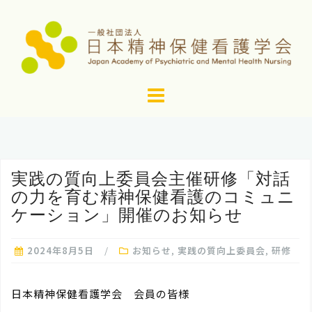
コ
ン
テ
ン
ツ
へ
ス
キ
ッ
実践の質向上委員会主催研修「対話
プ
の力を育む精神保健看護のコミュニ
ケーション」開催のお知らせ
2024年8月5日
お知らせ
,
実践の質向上委員会
,
研修
日本精神保健看護学会 会員の皆様