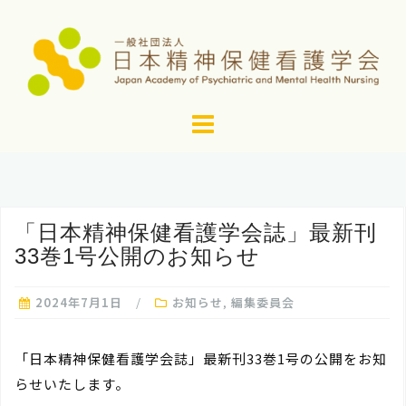
コ
ン
テ
ン
ツ
へ
ス
キ
ッ
「日本精神保健看護学会誌」最新刊
プ
33巻1号公開のお知らせ
2024年7月1日
お知らせ
,
編集委員会
「日本精神保健看護学会誌」最新刊33巻1号の公開をお知
らせいたします。