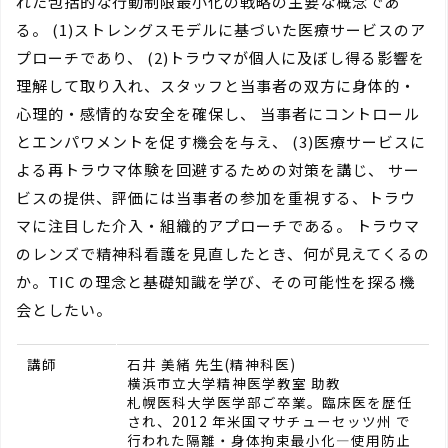
れた包括的な行動制限最小化の戦略の主要な概念であ
る。 (1)ストレングスモデルに基づいた医療サービスのア
プローチであり、 (2)トラウマが個人に及ぼし得る影響を
理解して取り入れ、スタッフと当事者の双方に身体的・
心理的・感情的な安全を確保し、 当事者にコントロール
とエンパワメントを促す機会を与え、 (3)医療サービスに
よる再トラウマ体験を回避するための対策を講じ、 サー
ビスの提供、評価には当事者の参加を重視する、トラウ
マに注目した介入・組織的アプローチである。 トラウマ
のレンズで精神科看護を見直したとき、何が見えてくるの
か。TIC の理念と基礎知識を学び、その可能性を探る機
会としたい。
講師
石井 美緒 先生(精神科医)
横浜市立大学精神医学教室 助教
札幌医科大学医学部ご卒業。臨床医を歴任
され、2012 年米国マサチューセッツ州 で
行われた隔離・身体拘束最小化―使用防止