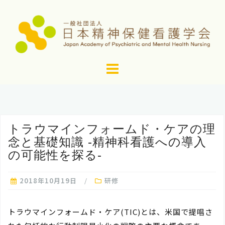
コ
ン
テ
ン
ツ
へ
ス
キ
ッ
トラウマインフォームド・ケアの理
プ
念と基礎知識 ‐精神科看護への導入
の可能性を探る‐
2018年10月19日
研修
トラウマインフォームド・ケア(TIC)とは、米国で提唱さ