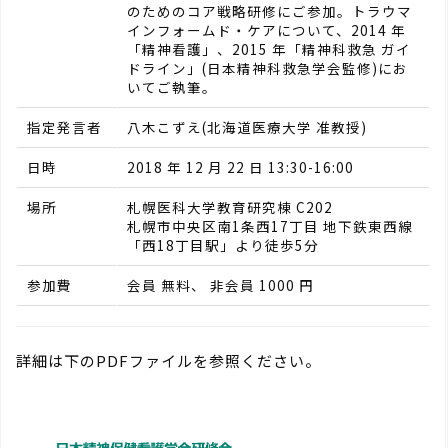
のためのコア戦略研修にご参加。トラウマ
インフォームド・ケアについて、2014 年
「精神看護」、2015 年「精神科救急 ガイ
ドライン」(日本精神科救急学会監修)にお
いてご執筆。
指定発言者
八木こずえ(北海道医療大学 准教授)
日時
2018 年 12 月 22 日 13:30-16:00
場所
札幌医科大学教育研究棟 C202
札幌市中央区南1条西17丁目 地下鉄東西線
「西18丁目駅」より徒歩5分
参加費
会員 無料、 非会員 1000 円
詳細は下のPDFファイルを参照ください。