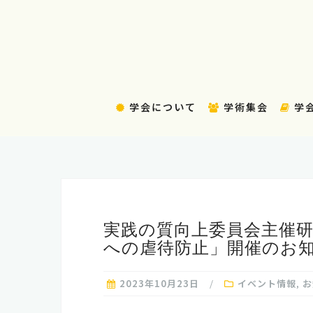
コ
ン
テ
ン
ツ
へ
学会について
学術集会
学
ス
キ
ッ
プ
実践の質向上委員会主催
への虐待防止」開催のお
2023年10月23日
イベント情報
,
お