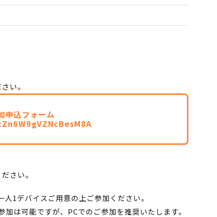
ださい。
加申込フォーム
/cZn6W9gVZNcBesM8A
ください。
一人1デバイスご用意の上ご参加ください。
参加は可能ですが、PCでのご参加を推奨いたします。