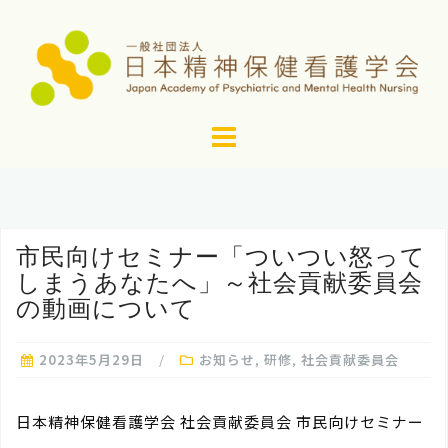
コ
ン
テ
ン
ツ
へ
ス
キ
ッ
市民向けセミナー「ついつい怒って
プ
しまうあなたへ」～社会貢献委員会
の動画について
2023年5月29日
お知らせ
,
研修
,
社会貢献委員会
日本精神保健看護学会 社会貢献委員会 市民向けセミナー