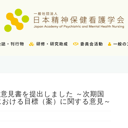
会誌・刊行物
研修・研究助成
委員会活動
一般の
意見書を提出しました ～次期国
における目標（案）に関する意見～