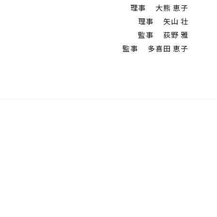
理事 大熊 恵子
理事 矢山 壮
監事 荻野 雅
監事 多喜田 恵子