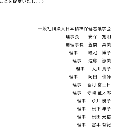
ことを提案いたします。
一般社団法人日本精神保健看護学会
理事長 安保 寛明
副理事長 萱間 真美
理事 畦地 博子
理事 遠藤 淑美
理事 大川 貴子
理事 岡田 佳詠
理事 香月 富士日
理事 寺岡 征太郎
理事 永井 優子
理事 松下 年子
理事 松田 光信
理事 宮本 有紀