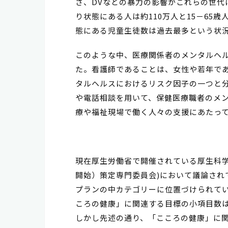
さ、DVなどの暴力の影響がこれらの世代
り状態にある人は約110万人と15－65
態にある児童生徒数は過去最多という状
このような中、医療関係者のメンタルヘ
た。看護師であることは、女性や若年で
タルヘルスにおけるリスク因子の一つと
や電話相談を用いて、保健医療職者のメ
療や福祉現場で働く人々の支援にあたっ
現在厚生労働省で開催されている厚生科
開始）策定専門委員会)において議論され
プランの中カテゴリーに位置づけられて
ころの健康」に関連する目標の小項目数
しかし先述の通り、「こころの健康」に