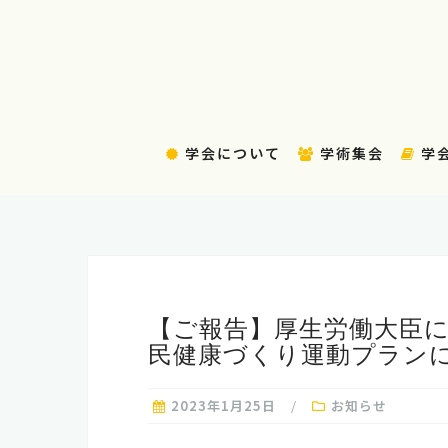
コ
ン
テ
ン
ツ
へ
学会について
学術集会
学
ス
キ
ッ
プ
【ご報告】厚生労働大臣に
民健康づくり運動プラン
2023年1月25日
お知らせ