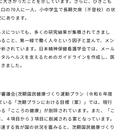
に大きかったことを示しています。さらに、ひきこも
歳人口の70人に一人、小中学生で長期欠席（不登校）の状
況にあります。
ルスについても、多くの研究結果が集積されてきまし
あること、第一線で働く人々という因子と並んで、メン
分析されています。日本精神保健看護学会では、メール
ンタルヘルスを支えるためのガイドラインを作成し、医
てきました。
学審議会(次期国民健康づくり運動プラン（令和６年度
ている「次期プランにおける目標（案）」では、現行
いる「こころの健康」が削除されています。また、「こ
は、４項目から３項目に削減される案となっています。
関連する我が国の状況を鑑みると、次期国民健康づくり