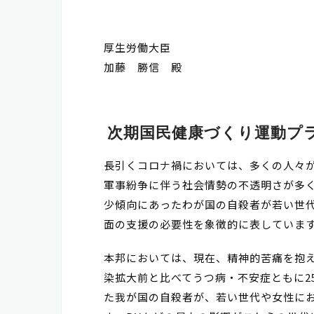
厚生労働大臣
加藤 勝信 殿
次期国民健康づくり運動プ
長引くコロナ禍においては、多くの人々
軍事紛争に伴う社会情勢の不透明さが多
少傾向にあったわが国の自殺者が若い世
面の支援の必要性を象徴的に表していま
本邦においては、現在、精神的苦痛を抱える
染拡大前と比べてうつ病・不安症ともに2
た我が国の自殺者が、若い世代や女性に