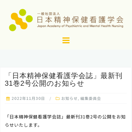
コ
ン
テ
ン
ツ
へ
ス
キ
ッ
「日本精神保健看護学会誌」最新刊
プ
31巻2号公開のお知らせ
2022年11月30日
お知らせ
,
編集委員会
「日本精神保健看護学会誌」最新刊31巻2号の公開をお知
らせいたします。