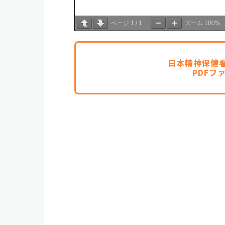
ページ
1
/
1
ズーム
100%
日本精神保健
PDFフ