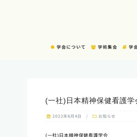
コ
ン
テ
ン
ツ
へ
学会について
学術集会
学
ス
キ
ッ
プ
(一社)日本精神保健看護
2022年6月4日
お知らせ
(一社)日本精神保健看護学会