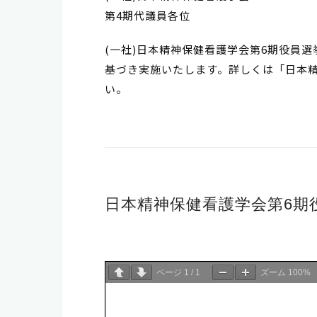
第4期代議員各位
(一社)日本精神保健看護学会第6期役員
基づき実施いたします。詳しくは「日本
い。
日本精神保健看護学会第6期
ページ
1
/
1
ズーム
100%