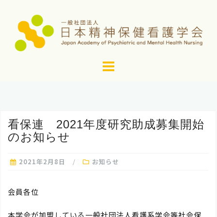
コ
ン
テ
ン
ツ
へ
ス
キ
ッ
看保連 2021年度研究助成募集開始
プ
のお知らせ
2021年2月8日
お知らせ
会員各位
本学会が加盟している一般社団法人看護系学会等社会保