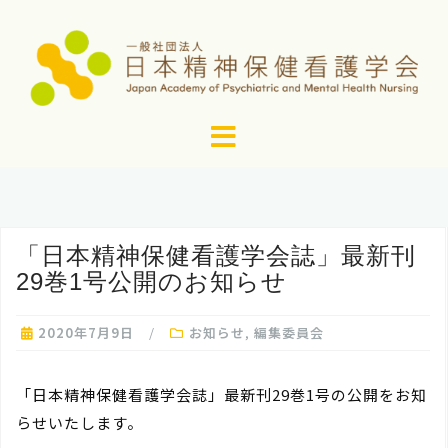
コ
ン
テ
ン
ツ
へ
ス
キ
ッ
「日本精神保健看護学会誌」最新刊
プ
29巻1号公開のお知らせ
2020年7月9日
お知らせ
,
編集委員会
「日本精神保健看護学会誌」最新刊29巻1号の公開をお知
らせいたします。