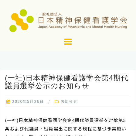
コ
ン
テ
ン
ツ
へ
ス
キ
ッ
(一社)日本精神保健看護学会第4期代
プ
議員選挙公示のお知らせ
2020年5月26日
お知らせ
(一社)日本精神保健看護学会第4期代議員選挙を定款第5
条および代議員・役員選出に関する規程に基づき実施い