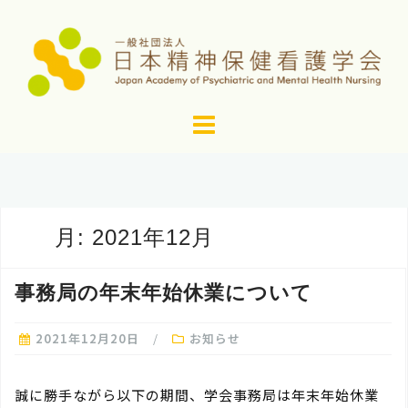
コ
ン
テ
ン
ツ
へ
ス
キ
ッ
月:
2021年12月
プ
事務局の年末年始休業について
2021年12月20日
お知らせ
誠に勝手ながら以下の期間、学会事務局は年末年始休業