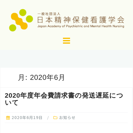
コ
ン
テ
ン
ツ
へ
ス
キ
ッ
月:
2020年6月
プ
2020年度年会費請求書の発送遅延につ
いて
2020年6月19日
お知らせ