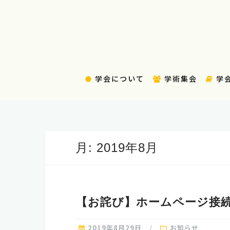
コ
ン
テ
ン
ツ
へ
学会について
学術集会
学
ス
キ
ッ
プ
月:
2019年8月
【お詫び】ホームページ接
2019年8月29日
お知らせ