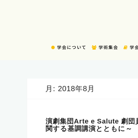
コ
ン
テ
ン
ツ
へ
学会について
学術集会
学
ス
キ
ッ
プ
月:
2018年8月
演劇集団Arte e Salut
関する基調講演とともに～