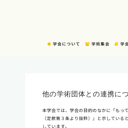
コ
ン
テ
ン
ツ
へ
学会について
学術集会
学
ス
キ
ッ
プ
他の学術団体との連携に
本学会では、学会の目的のなかに「もっ
（定款第３条より抜粋）」と示している
しています。