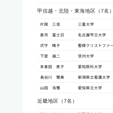
甲信越・北陸・東海地区（7名
片岡 三佳
三重大学
香月 富士日
名古屋市立大学
式守 晴子
聖隷クリストファ
下里 誠二
信州大学
多喜田 恵子
愛知医科大学
長谷川 雅美
新潟県立看護大学
山田 浩雅
愛知県立大学
近畿地区（7名）