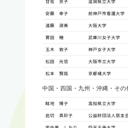
甘佐 京子
滋賀県立大学
安藤 幸子
前神戸市看護大学
遠藤 淑美
大阪大学
寳田 穂
武庫川女子大学
玉木 敦子
神戸女子大学
松田 光信
大阪市立大学
松本 賢哉
京都橘大学
中国・四国・九州・沖縄・その
畦地 博子
高知県立大学
岩切 真砂子
公益財団法人慈圭
宇佐美 しおり
四天王寺大学