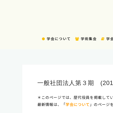
コ
ン
テ
ン
ツ
へ
学会について
学術集会
学
ス
キ
ッ
プ
一般社団法人第３期 (2017
＊このページでは、歴代役員を掲載して
最新情報は、「
学会について
」のページ