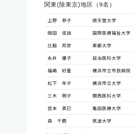
関東(除東京)地区（9名）
上野 恭子
順天堂大学
岡田 佳詠
国際医療福祉大学
辻脇 邦彦
東都大学
永井 優子
自治医科大学
福嶋 好重
横浜市立市民病院
松下 年子
横浜市立大学
三木 明子
関西医科大学
宮本 真巳
亀田医療大学
森 千鶴
筑波大学