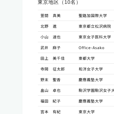
東京地区（10名）
萱間 真美
聖路加国際大学
北野 進
東京都立松沢病院
小山 達也
東京女子医科大学
武井 麻子
Office-Asako
田上 美千佳
東都大学
寺岡 征太郎
和洋女子大学
野末 聖香
慶應義塾大学
畠山 卓也
駒沢学園駒沢女子
福田 紀子
慶應義塾大学
宮本 有紀
東京大学