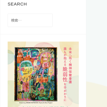
SEARCH
検
索: