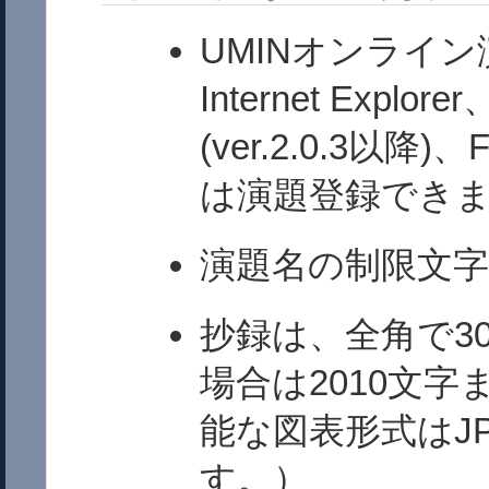
UMINオンライ
Internet Explore
(ver.2.0.3以降
は演題登録でき
演題名の制限文字
抄録は、全角で3
場合は2010文
能な図表形式はJP
す。）