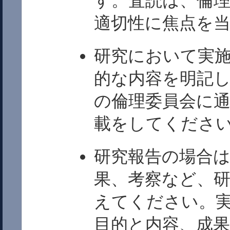
す。査読は、倫
適切性に焦点を
研究において実
的な内容を明記
の倫理委員会に
載をしてくださ
研究報告の場合は
果、考察など、
えてください。
目的と内容、成