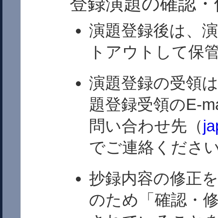
登録演題の確認・
演題登録後は、
トアウトして保
演題登録の受領はE
題登録受領のE-m
問い合わせ先（
j
でご連絡くださ
抄録内容の修正
のため「確認・