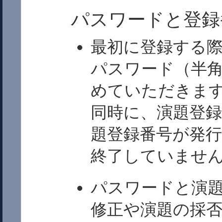
パスワードと登録
最初に登録する
パスワード（半角
めていただきま
同時に、演題登
題登録番号が発
終了していませ
パスワードと演
修正や演題の採