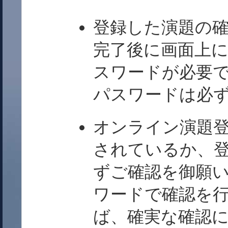
登録した演題の
完了後に画面上
スワードが必要
パスワードは必
オンライン演題
されているか、
ずご確認を御願
ワードで確認を
ば、確実な確認