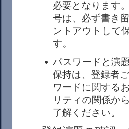
必要となります
号は、必ず書き
ントアウトして
す。
パスワードと演
保持は、登録者
ワードに関する
リティの関係か
了解ください。