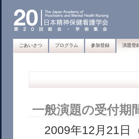
ごあいさつ
プログラム
参加登録
演題登
一般演題の受付期
2009年12月21日