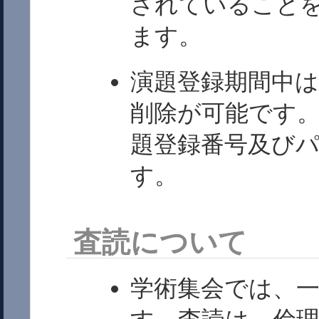
されていること
ます。
演題登録期間中
削除が可能です
題登録番号及び
す。
査読について
学術集会では、