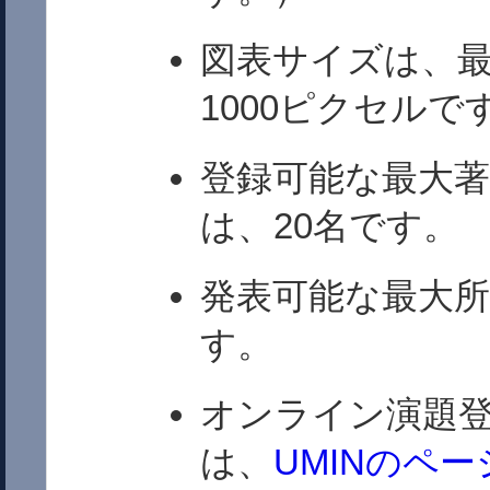
図表サイズは、最
1000ピクセルで
登録可能な最大著
は、20名です。
発表可能な最大所
す。
オンライン演題登
は、
UMINのペー