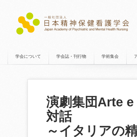
学会について
学会誌・刊行物
学術集会
演劇集団Arte e
対話
～イタリアの